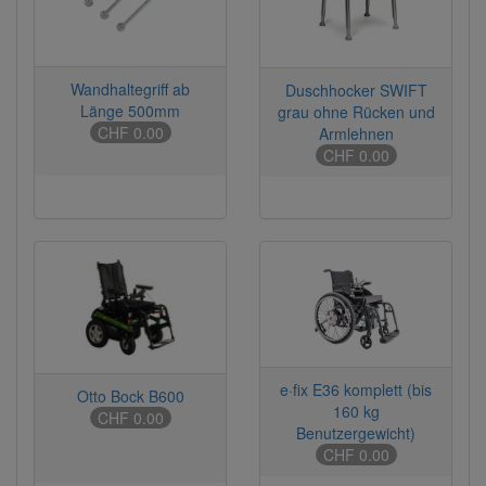
Wandhaltegriff ab
Duschhocker SWIFT
Länge 500mm
grau ohne Rücken und
CHF 0.00
Armlehnen
CHF 0.00
e·fix E36 komplett (bis
Otto Bock B600
160 kg
CHF 0.00
Benutzergewicht)
CHF 0.00