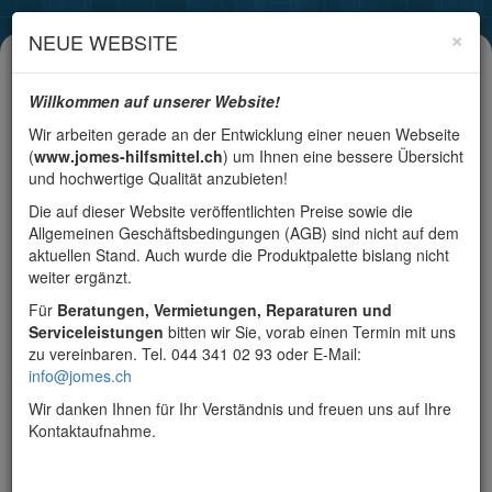
×
NEUE WEBSITE
Willkommen auf unserer Website!
Wir arbeiten gerade an der Entwicklung einer neuen Webseite
Toggle
(
www.jomes-hilfsmittel.ch
) um Ihnen eine bessere Übersicht
navigation
und hochwertige Qualität anzubieten!
Die auf dieser Website veröffentlichten Preise sowie die
Anmeldung
Registrieren
Allgemeinen Geschäftsbedingungen (AGB) sind nicht auf dem
aktuellen Stand. Auch wurde die Produktpalette bislang nicht
Suchen
weiter ergänzt.
Für
Beratungen, Vermietungen, Reparaturen und
Serviceleistungen
bitten wir Sie, vorab einen Termin mit uns
zu vereinbaren. Tel. 044 341 02 93 oder E-Mail:
Alltagshilfe
info@jomes.ch
Wir danken Ihnen für Ihr Verständnis und freuen uns auf Ihre
Bad / WC.
Kontaktaufnahme.
Zubehör / Ersatzteile